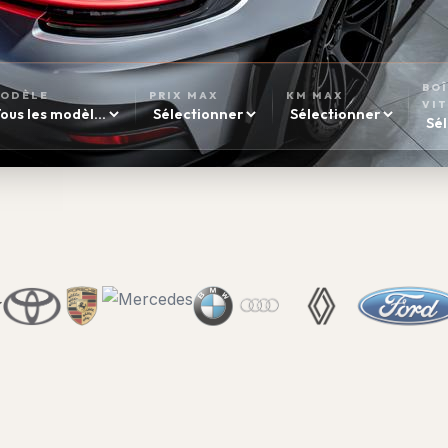
BO
ODÈLE
PRIX MAX
KM MAX
VI