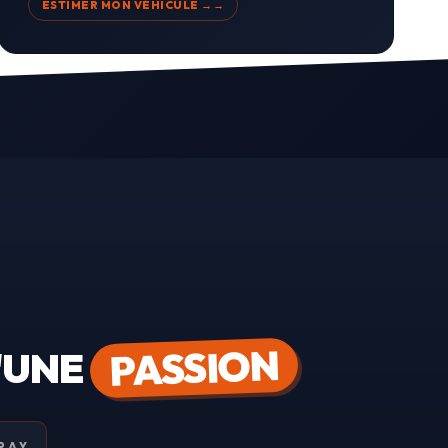
ESTIMER MON VÉHICULE →
PASSION
D'UNE
RAY