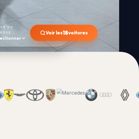
ÎTE DE
18
Voir les
voitures
TESSE