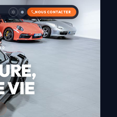
NOUS CONTACTER
80
URE,
 VIE
!