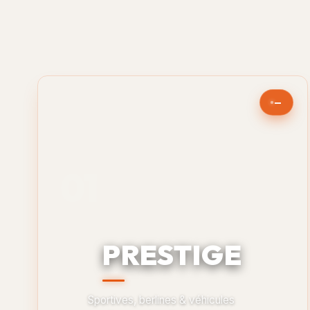
—
PRESTIGE
Sportives, berlines & véhicules