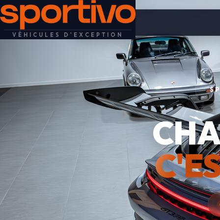
VÉHICULES D'EXCEPTION
S
CHA
C'E