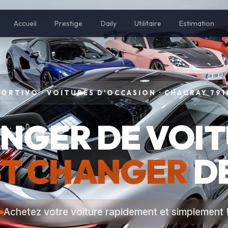
Accueil
Prestige
Daily
Utilitaire
Estimation
PORTIVO · VOITURES D'OCCASION · CHAURAY 791
NGER DE VOIT
ST CHANGER
DE
Achetez votre voiture rapidement et simplement 