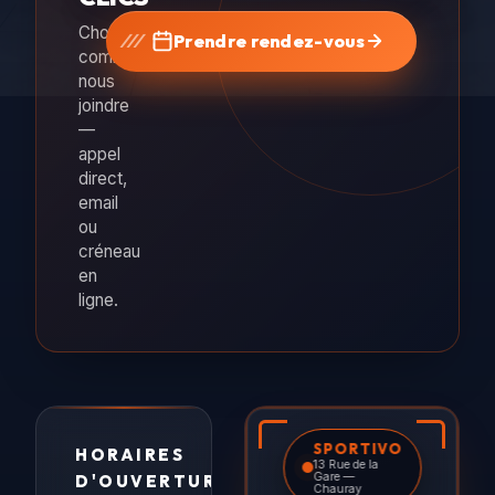
Choisissez
Prendre rendez-vous
comment
nous
joindre
—
appel
direct,
email
ou
créneau
en
ligne.
SPORTIVO
HORAIRES
13 Rue de la
Gare —
D'OUVERTURE
Chauray