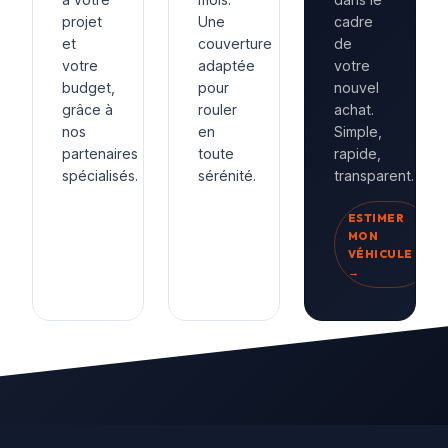
projet
Une
cadre
et
couverture
de
votre
adaptée
votre
budget,
pour
nouvel
grâce à
rouler
achat.
nos
en
Simple,
partenaires
toute
rapide,
spécialisés.
sérénité.
transparent.
ESTIMER
MON
VÉHICULE
→