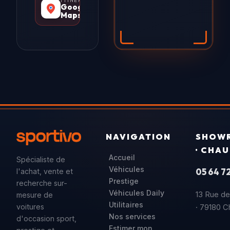
ITINÉRAIRE
Google
Maps
NAVIGATION
SHOW
· CHA
Accueil
Spécialiste de
Véhicules
05 64 72
l'achat, vente et
Prestige
recherche sur-
Véhicules Daily
13 Rue de
mesure de
Utilitaires
voitures
· 79180 C
Nos services
d'occasion sport,
Estimer mon