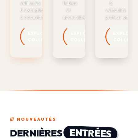
véhicules
fiables
&
d'exception
et
véhicules
d'occasion
accessibles
professionnels
EXPLORER LA
EXPLORER LA
EXPLORER
COLLECTION
COLLECTION
COLLECT
///
NOUVEAUTÉS
ENTRÉES
DERNIÈRES