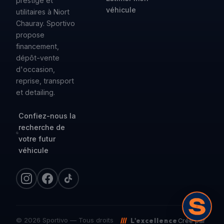
prestige et
véhicule
utilitaires à Niort
Chauray. Sportivo
propose
financement,
dépôt-vente
d'occasion,
reprise, transport
et detailing.
Confiez-nous la
recherche de
votre futur
Nous appeler
05 64 72 14 43
véhicule
WhatsApp
06 07 79 54 06
© 2026 Sportivo — Tous droits
///
L'excellence
Créé par