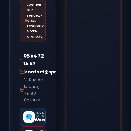
Accueil
sur
rendez-
vous —
réservez
votre
créneau
05 64 72
14 43
contact@sportivo.fr
13 Rue de
la Gare,
79180
Chauray
OUVRIR
DANS
Waze