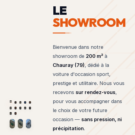
LE
SHOWROOM
Bienvenue dans notre
showroom de
200 m²
à
Chauray (79)
, dédié à la
Sur
20+
voiture d'occasion sport,
RENDEZ-
VÉHICULES
prestige et utilitaire. Nous vous
VOUS
recevons
sur rendez-vous
,
pour vous accompagner dans
01
/
12
200
le choix de votre future
m²
occasion —
sans pression, ni
D'EXPOSITION
précipitation
.