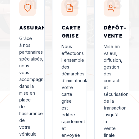
01
02
03
ASSURANCE
CARTE
DÉPÔT-
GRISE
VENTE
Grâce
à nos
Nous
Mise en
partenaires
effectuons
valeur,
spécialisés,
l'ensemble
diffusion,
nous
des
gestion
vous
démarches
des
accompagnons
d'immatriculation.
contacts
dans la
Votre
et
mise en
carte
sécurisation
place
grise
de la
de
est
transaction
l'assurance
éditée
jusqu'à
de
rapidement
la
votre
et
vente
véhicule
envoyée
finale