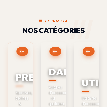
///
EXPLOREZ
NOS CATÉGORIES
—
—
—
DAILY
PRESTIGE
UTIL
Voitures
Sportives,
d'occasion
berlines
du
Utilitaires
&
quotidien,
d'occasion