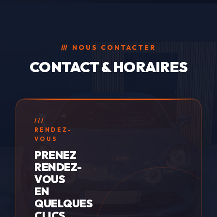
mécanique com
avant mise en v
Nous garantisso
transparence to
///
NOUS CONTACTER
sur l'état de c
véhicule.
CONTACT & HORAIRES
///
RENDEZ-
VOUS
PRENEZ
RENDEZ-
VOUS
EN
QUELQUES
CLICS