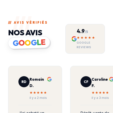
///
AVIS VÉRIFIÉS
4.9
NOS AVIS
/5
★★★★★
E
L
G
O
O
G
GOOGLE
REVIEWS
Romain
Caroline
RD
CF
D.
F.
★★★★★
★★★★★
il y a 2 mois
il y a 3 mois