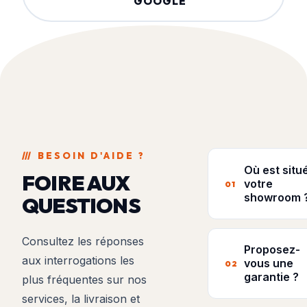
GOOGLE
///
BESOIN D'AIDE ?
Où est situ
FOIRE AUX
votre
01
showroom 
QUESTIONS
Nous sommes s
Consultez les réponses
au 13 Rue de la
Proposez-
aux interrogations les
à Chauray (791
vous une
02
garantie ?
proche de Niort
plus fréquentes sur nos
services, la livraison et
Oui, l'ensemble