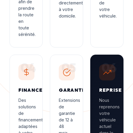
afin de
directement
de
prendre
à votre
votre
la route
domicile.
véhicule.
en
toute
sérénité.
04
05
06
FINANCEMENT
GARANTIE
REPRISE
Des
Extensions
Nous
solutions
de
reprenons
de
garantie
votre
financement
de 12 à
véhicule
adaptées
48
actuel
à votre
mois.
dans le