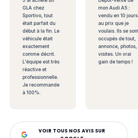
J'ai acheté un
Dépôt-vente de
GLA chez
mon Audi A5 :
Sportivo, tout
vendu en 10 jours
était parfait du
au prix que je
début à la fin. Le
voulais. Ils se son
véhicule était
occupés de tout,
exactement
annonce, photos,
comme décrit.
visites. Un vrai
L'équipe est très
gain de temps !
réactive et
professionnelle.
Je recommande
à 100%.
VOIR TOUS NOS AVIS SUR