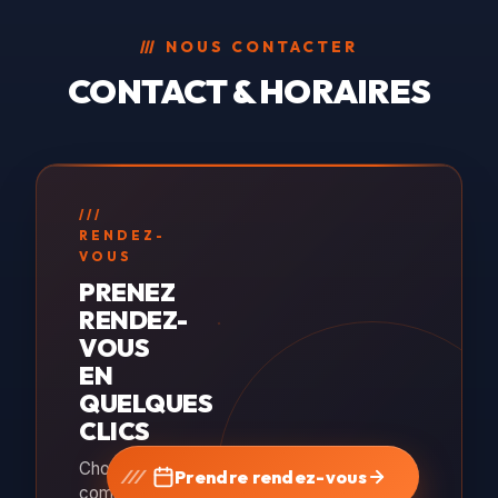
transparence to
///
NOUS CONTACTER
sur l'état de c
véhicule.
CONTACT & HORAIRES
///
RENDEZ-
VOUS
PRENEZ
RENDEZ-
VOUS
EN
QUELQUES
CLICS
Choisissez
Prendre rendez-vous
comment