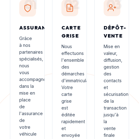
01
02
03
ASSURANCE
CARTE
DÉPÔT-
GRISE
VENTE
Grâce
à nos
Nous
Mise en
partenaires
effectuons
valeur,
spécialisés,
l'ensemble
diffusion,
nous
des
gestion
vous
démarches
des
accompagnons
d'immatriculation.
contacts
dans la
Votre
et
mise en
carte
sécurisation
place
grise
de la
de
est
transaction
l'assurance
éditée
jusqu'à
de
rapidement
la
votre
et
vente
véhicule
envoyée
finale