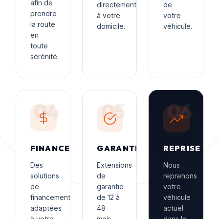
afin de
directement
de
prendre
à votre
votre
la route
domicile.
véhicule.
en
toute
sérénité.
04
05
06
FINANCEMENT
GARANTIE
REPRISE
Des
Extensions
Nous
solutions
de
reprenons
de
garantie
votre
financement
de 12 à
véhicule
adaptées
48
actuel
à votre
mois.
dans le