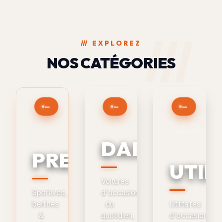
///
EXPLOREZ
NOS CATÉGORIES
—
—
—
DAILY
PRESTIGE
UTIL
Voitures
Sportives,
d'occasion
berlines
du
Utilitaires
&
quotidien,
d'occasion