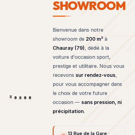
SHOWROOM
Bienvenue dans notre
showroom de
200 m²
à
Chauray (79)
, dédié à la
voiture d'occasion sport,
prestige et utilitaire. Nous vous
Sur
20+
recevons
sur rendez-vous
,
RENDEZ-
VÉHICULES
VOUS
pour vous accompagner dans
le choix de votre future
occasion —
sans pression, ni
01
/
05
200
m²
précipitation
.
D'EXPOSITION
13 Rue de la Gare
·