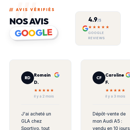
///
AVIS VÉRIFIÉS
4.9
NOS AVIS
/5
★★★★★
E
L
G
O
O
G
GOOGLE
REVIEWS
Romain
Caroline
RD
CF
D.
F.
★★★★★
★★★★★
il y a 2 mois
il y a 3 mois
J'ai acheté un
Dépôt-vente de
GLA chez
mon Audi A5 :
Sportivo, tout
vendu en 10 jours