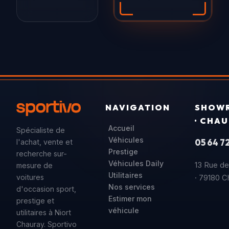
NAVIGATION
SHOW
· CHA
Accueil
Spécialiste de
Véhicules
05 64 72
l'achat, vente et
Prestige
recherche sur-
Véhicules Daily
13 Rue de
mesure de
Utilitaires
voitures
· 79180 C
Nos services
d'occasion sport,
Estimer mon
prestige et
véhicule
utilitaires à Niort
Chauray. Sportivo