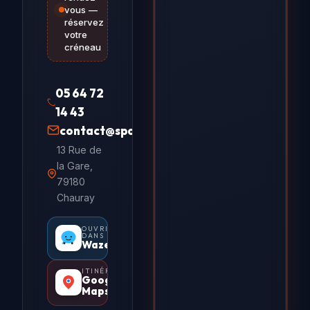
vous —
réservez
votre
créneau
05 64 72
14 43
contact@sportivo.fr
13 Rue de
la Gare,
79180
Chauray
OUVRIR
DANS
Waze
ITINÉRAIRE
Google
Maps