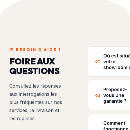
///
BESOIN D'AIDE ?
Où est situ
FOIRE AUX
votre
01
showroom 
QUESTIONS
Nous sommes s
Consultez les réponses
au 13 Rue de la
Proposez-
aux interrogations les
à Chauray (791
vous une
02
garantie ?
proche de Niort
plus fréquentes sur nos
services, la livraison et
Oui, l'ensemble
les reprises.
nos véhicules s
Comment
expertisés par 
fonctionne