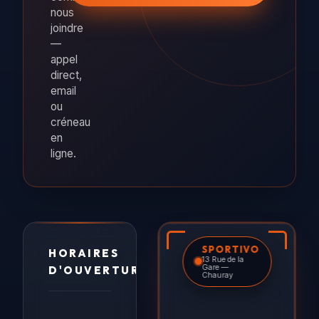
nous
joindre
—
appel
direct,
email
ou
créneau
en
ligne.
SPORTIVO
HORAIRES
13 Rue de la
Gare —
D'OUVERTURE
Chauray