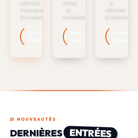
véhicules
fiables
&
d'exception
et
véhicules
d'occasion
accessibles
professionnels
EXPLORER LA
EXPLORER LA
EXPLORER
COLLECTION
COLLECTION
COLLECT
///
NOUVEAUTÉS
ENTRÉES
DERNIÈRES