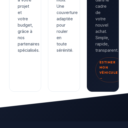
projet
Une
cadre
et
couverture
de
votre
adaptée
votre
budget,
pour
nouvel
grâce à
rouler
achat.
nos
en
Simple,
partenaires
toute
rapide,
spécialisés.
sérénité.
transparent.
ESTIMER
MON
VÉHICULE
→